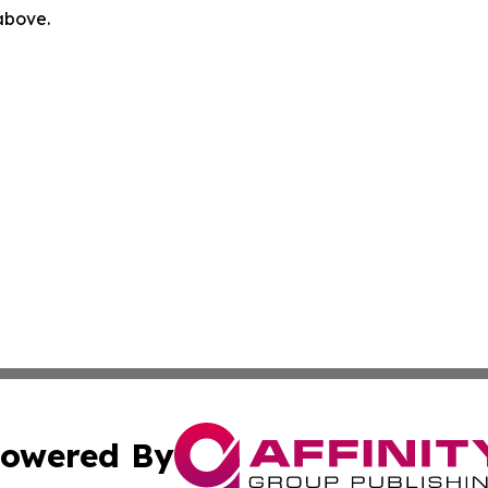
 above.
owered By