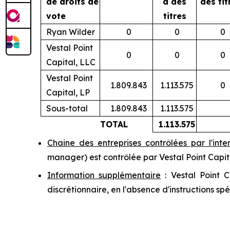
de droits de
à des
des tit
vote
titres
Ryan Wilder
0
0
0
Vestal Point
0
0
0
Capital, LLC
Vestal Point
1.809.843
1.113.575
0
Capital, LP
Sous-total
1.809.843
1.113.575
TOTAL
1.113.575
Chaine des entreprises contrôlées par l'int
manager
) est contrôlée par Vestal Point Capit
Information supplémentaire
: Vestal Point C
discrétionnaire, en l'absence d'instructions spé