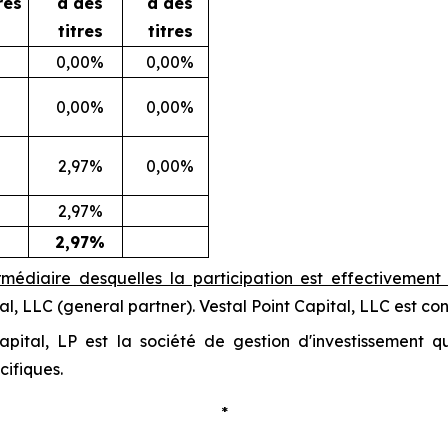
res
à des
à des
titres
titres
0,00%
0,00%
0,00%
0,00%
2,97%
0,00%
2,97%
2,97%
ermédiaire desquelles la participation est effectivemen
al, LLC (
general partner
). Vestal Point Capital, LLC est co
apital, LP est la société de gestion d'investissement 
cifiques.
*