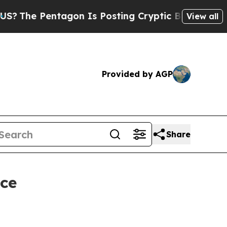
 Pentagon Is Posting Cryptic Biblical Messages 
View all
Provided by AGP
Share
nce