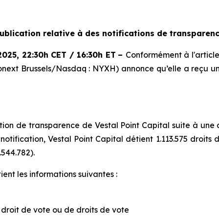
ublication relative à des notifications de transparen
2025
,
22:30h CET / 16:30h ET
–
Conformément à l'article 
onext Brussels/Nasdaq : NYXH) annonce qu’elle a reçu u
on de transparence de Vestal Point Capital suite à une ac
notification, Vestal Point Capital détient 1.113.575 droit
.544.782).
ent les informations suivantes :
e droit de vote ou de droits de vote